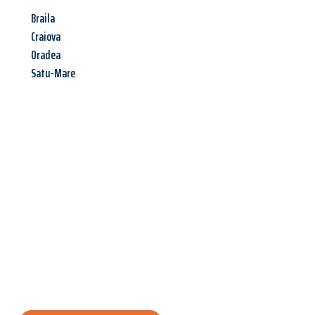
Braila
Craiova
Oradea
Satu-Mare
Jetzt anfragen &
Angebot
mit Best-Preis
erhalten!
Schicken Sie uns jetzt Ihre unverbindliche Anfrage und sichern
Sie sich Ihr
individuelles Umzugsangebot für Ihr Anliegen in
Hagen
zum Best-Preis! Nutzen Sie die Gelegenheit für einen
stressfreien Umzug
mit maximalem Komfort: