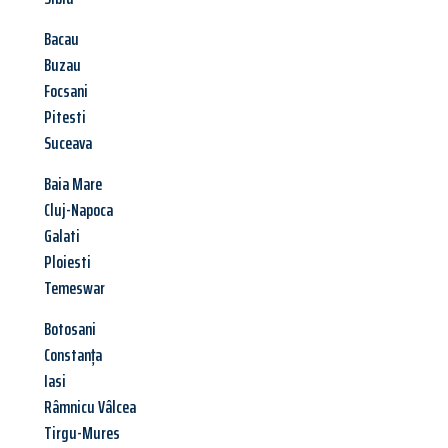
Bacau
Buzau
Focsani
Pitesti
Suceava
Baia Mare
Cluj-Napoca
Galati
Ploiesti
Temeswar
Botosani
Constanța
Iasi
Râmnicu Vâlcea
Tirgu-Mures