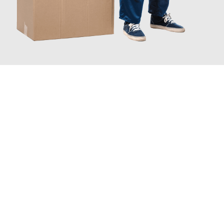
JETZT ANFRAGEN
Erleben Sie mit Umzugsmeister Schreiber Hagen, wie
einfach
und stressfrei Ihr Umzug Hagen Constanța
sein kann. Unser
Expertenteam steht bereit, um Ihnen einen reibungslosen
Übergang in Ihr neues Zuhause zu garantieren.
Jetzt
unverbindliches Angebot
erhalten &