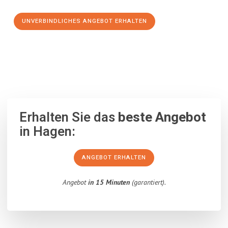
UNVERBINDLICHES ANGEBOT ERHALTEN
100% unverbindlich
– Garantiert eine Antwort
innerhalb von 15
Minuten
.
Erhalten Sie das
beste Angebot
in Hagen:
ANGEBOT ERHALTEN
Angebot
in 15 Minuten
(garantiert).