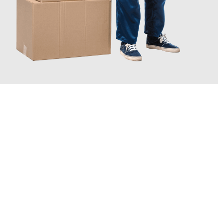
JETZT ANFRAGEN
Erleben Sie mit Umzugsmeister Schreiber Hagen, wie
einfach
und stressfrei Ihr Umzug Hagen Reichenberg
sein kann. Unser
Expertenteam steht bereit, um Ihnen einen reibungslosen
Übergang in Ihr neues Zuhause zu garantieren.