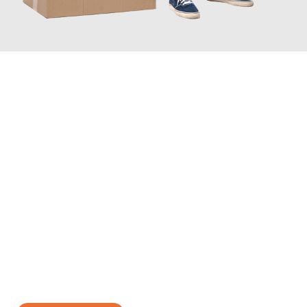
JETZT ANFRAGEN
Erleben Sie mit Umzugsmeister Schreiber Hagen, wie
einfach
und stressfrei Ihr Umzug Hagen Russe
sein kann. Unser
Expertenteam steht bereit, um Ihnen einen reibungslosen
Übergang in Ihr neues Zuhause zu garantieren.
Jetzt
unverbindliches Angebot
erhalten &
100€ sparen: