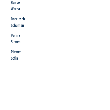
Russe
Warna
Dobritsch
Schumen
Pernik
Sliwen
Plewen
Sofia
Jetzt anfragen &
Angebot
mit Best-Preis
erhalten!