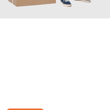
JETZT ANFRAGEN
Erleben Sie mit Umzugsmeister Schreiber Hagen, wie
einfach
und stressfrei Ihr Umzug Hagen Plewen
sein kann. Unser
Expertenteam steht bereit, um Ihnen einen reibungslosen
Übergang in Ihr neues Zuhause zu garantieren.
Jetzt
unverbindliches Angebot
erhalten &
100€ sparen: