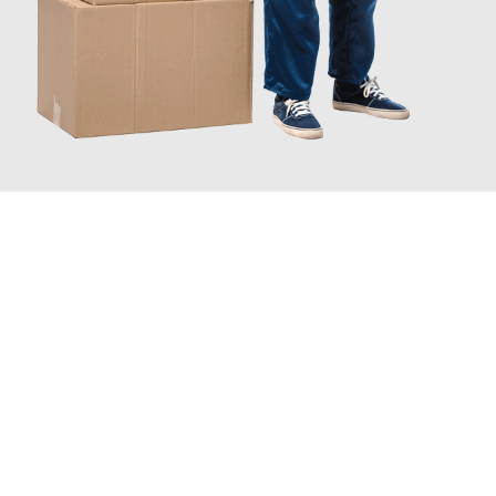
JETZT ANFRAGEN
Erleben Sie mit Umzugsmeister Schreiber Hagen, wie
einfach
und stressfrei Ihr Umzug Hagen Nyíregyháza
sein kann. Unser
Expertenteam steht bereit, um Ihnen einen reibungslosen
Übergang in Ihr neues Zuhause zu garantieren.