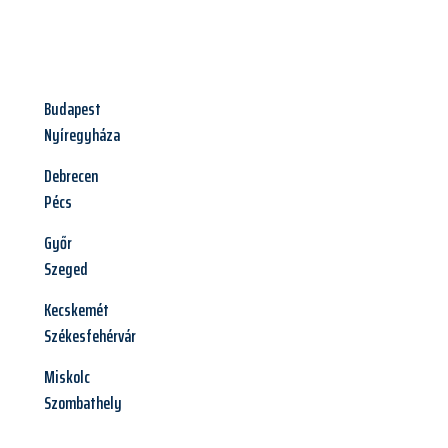
Budapest
Nyíregyháza
Debrecen
Pécs
Győr
Szeged
Kecskemét
Székesfehérvár
Miskolc
Szombathely