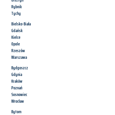
Olsztyn
Rybnik
Tychy
Bielsko-Biała
Gdańsk
Kielce
Opole
Rzeszów
Warszawa
Bydgoszcz
Gdynia
Kraków
Poznań
Sosnowiec
Wrocław
Bytom