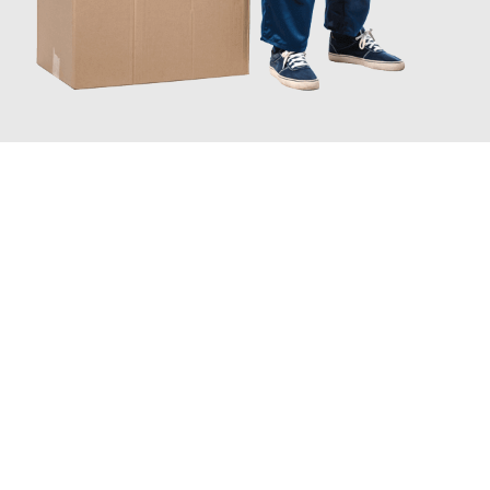
JETZT ANFRAGEN
Erleben Sie mit Umzugsmeister Schreiber Hagen, wie
einfach
und stressfrei Ihr Umzug Hagen Białystok
sein kann. Unser
Expertenteam steht bereit, um Ihnen einen reibungslosen
Übergang in Ihr neues Zuhause zu garantieren.
Jetzt
unverbindliches Angebot
erhalten &