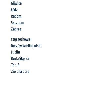
Gliwice
Łódź
Radom
Szczecin
Zabrze
Częstochowa
Gorzów Wielkopolski
Lublin
Ruda Śląska
Toruń
Zielona Góra