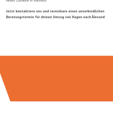
neues Zuhause in Ålesund!
Jetzt kontaktiere uns und vereinbare einen unverbindlichen
Beratungstermin für deinen Umzug von Hagen nach Ålesund.
Umzugsmeister Schreiber in
Zahlen: