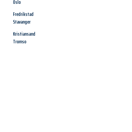
Oslo
Fredrikstad
Stavanger
Kristiansand
Tromso
Jetzt anfragen &
Angebot
mit Best-Preis
erhalten!
Schicken Sie uns jetzt Ihre unverbindliche Anfrage und sichern
Sie sich Ihr
individuelles Umzugsangebot für Ihr Anliegen in
Hagen
zum Best-Preis! Nutzen Sie die Gelegenheit für einen
stressfreien Umzug
mit maximalem Komfort: