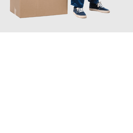
JETZT ANFRAGEN
Erleben Sie mit Umzugsmeister Schreiber Hagen, wie
einfach
und stressfrei Ihr Umzug Hagen Alesund
sein kann. Unser
Expertenteam steht bereit, um Ihnen einen reibungslosen
Übergang in Ihr neues Zuhause zu garantieren.
Jetzt
unverbindliches Angebot
erhalten &
100€ sparen: