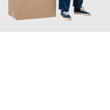
JETZT ANFRAGEN
Erleben Sie mit Umzugsmeister Schreiber Hagen, wie
einfach
und stressfrei Ihr Umzug Hagen Ettelbruck
sein kann. Unser
Expertenteam steht bereit, um Ihnen einen reibungslosen
Übergang in Ihr neues Zuhause zu garantieren.
Jetzt
unverbindliches Angebot
erhalten &