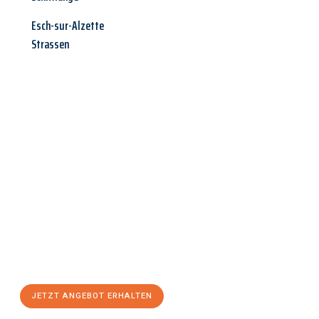
Esch-sur-Alzette
Strassen
Jetzt anfragen &
Angebot
mit Best-Preis
erhalten!
Schicken Sie uns jetzt Ihre unverbindliche Anfrage und sichern
Sie sich Ihr
individuelles Umzugsangebot für Ihr Anliegen in
Hagen
zum Best-Preis! Nutzen Sie die Gelegenheit für einen
stressfreien Umzug
mit maximalem Komfort:
JETZT ANGEBOT ERHALTEN