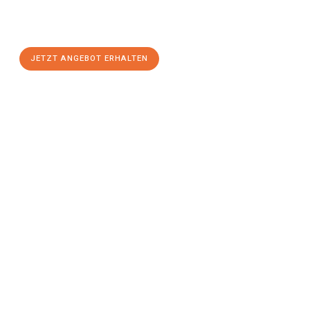
Hagen
zum Best-Preis! Nutzen Sie die Gelegenheit für einen
stressfreien Umzug
mit maximalem Komfort:
JETZT ANGEBOT ERHALTEN