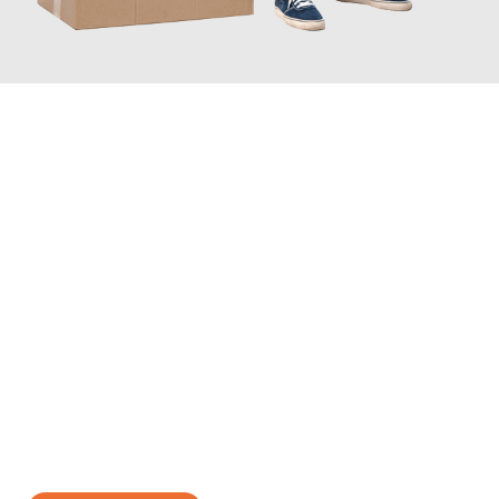
JETZT ANFRAGEN
Erleben Sie mit Umzugsmeister Schreiber Hagen, wie
einfach
und stressfrei Ihr Umzug Hagen Volos
sein kann. Unser
Expertenteam steht bereit, um Ihnen einen reibungslosen
Übergang in Ihr neues Zuhause zu garantieren.
Jetzt
unverbindliches Angebot
erhalten &
100€ sparen: