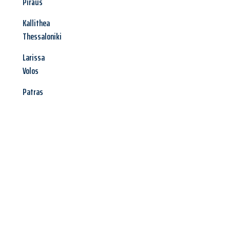
Piräus
Kallithea
Thessaloniki
Larissa
Volos
Patras
Jetzt anfragen &
Angebot
mit Best-Preis
erhalten!
Schicken Sie uns jetzt Ihre unverbindliche Anfrage und sichern
Sie sich Ihr
individuelles Umzugsangebot für Ihr Anliegen in