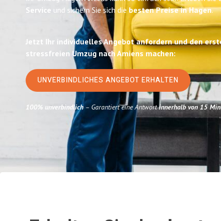
Service
und sichern Sie sich die
besten Preise in Hagen
.
Jetzt Ihr individuelles Angebot anfordern und den erst
stressfreien Umzug nach Amiens machen:
UNVERBINDLICHES ANGEBOT ERHALTEN
100% unverbindlich
– Garantiert eine Antwort
innerhalb von 15 Min